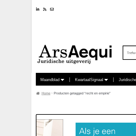
Linkedin
RSS feed
Nieuwsbrief
Zoeken
naar:
Maandblad
KwartaalSignaal
Juridisch
Home
Producten getagged “recht en empirie”