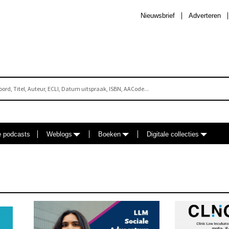
Nieuwsbrief
Adverteren
e podcasts
Weblogs
Boeken
Digitale collecties