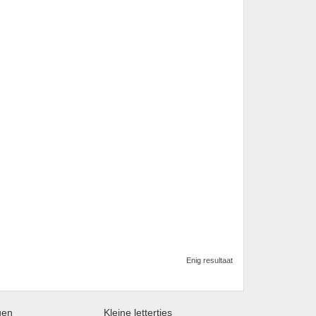
Enig resultaat
gen
Kleine lettertjes