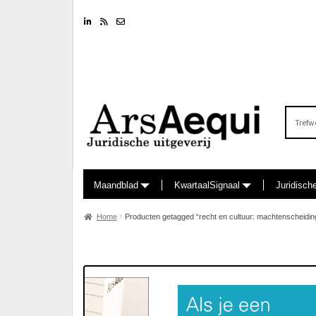
Linkedin
RSS feed
Nieuwsbrief
Zoeken
naar:
Maandblad
KwartaalSignaal
Juridisch
Home
Producten getagged “recht en cultuur: machtenscheidin