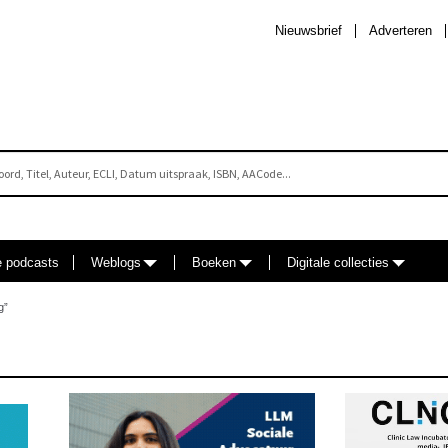
Nieuwsbrief
Adverteren
e podcasts
Weblogs
Boeken
Digitale collecties
g”