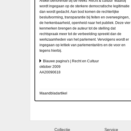
Artikel behorende bij de reeks 'Recht & cultuur' waarbij
wordt ingegaan op de sterkere democratische legitimatie
dan wordt gedacht. Aan bod komen de rechterlijke
besluitvorming, transparantie bij feiten en overwegingen,
de herkenbaarheid, openheid naar het publiek. Deze vier
kenmerken brengen de auteur tot de stelling dat
rechtspraak meer tot de verbeelding spreekt dan de
werkzaamheden van het parlement. Vervolgens wordt er
ingegaan op kritiek van parlementariërs en de voor en
tegens hierbij.
Blauwe pagina's | Recht en Cultuur
oktober 2009
AA20090618
Maandbladartikel
Collectie
Service