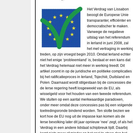
Het Verdrag van Lissabon
beoogt de Europese Unie
transparanter, efficiënter en
democratischer te maken.
Vanwege de negatieve
uitslag van het referendum
in Ierland in juni 2008, zal
het met vertraging in werkin
treden, op zijn vroegst begin 2010. Omdat Ierland echter
niet het enige ‘probleemland’ is, bestaat er een kans dat
het Verdrag helemaal niet meer in werking treedt. Dit
artikel zoomt in op de juridische en politieke complicaties
bij het ratificatieproces in Ierland, Tsjechië, Duitsland en
Polen. Daarnaast wordt stilgestaan bij de concessies die
de Ierse regering heeft losgeweekt van de EU, als
wisselgeld voor het houden van een tweede referendum.
We stuiten op een aantal merkwaardige paradoxen,
onder meer omdat deze concessies pas bij een volgende
toetredingsronde bindend worden. Ten slotte bezien we
kort hoe de EU nog uit de impasse kan komen als de
Ierse bevolking later dit jaar opnieuw ‘nee’ zegt, of als het
Verdrag in een andere lidstaat schipbreuk lijdt. Daarbij