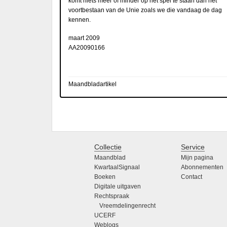
komt niets meer of minder op het spel te staan dan het
voortbestaan van de Unie zoals we die vandaag de dag
kennen.
maart 2009
AA20090166
Maandbladartikel
Collectie
Service
Maandblad
Mijn pagina
KwartaalSignaal
Abonnementen
Boeken
Contact
Digitale uitgaven
Rechtspraak
Vreemdelingenrecht
UCERF
Weblogs