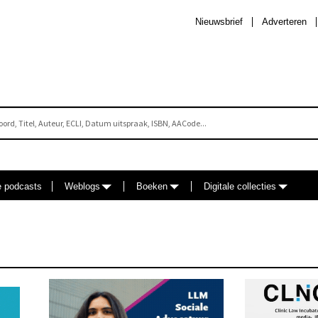
Nieuwsbrief
Adverteren
e podcasts
Weblogs
Boeken
Digitale collecties