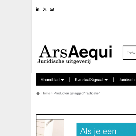
Linkedin
RSS feed
Nieuwsbrief
Zoeken
naar:
Maandblad
KwartaalSignaal
Juridisch
Home
Producten getagged “ratificatie”