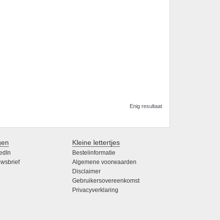
Enig resultaat
gen
Kleine lettertjes
edIn
Bestelinformatie
wsbrief
Algemene voorwaarden
Disclaimer
Gebruikersovereenkomst
Privacyverklaring