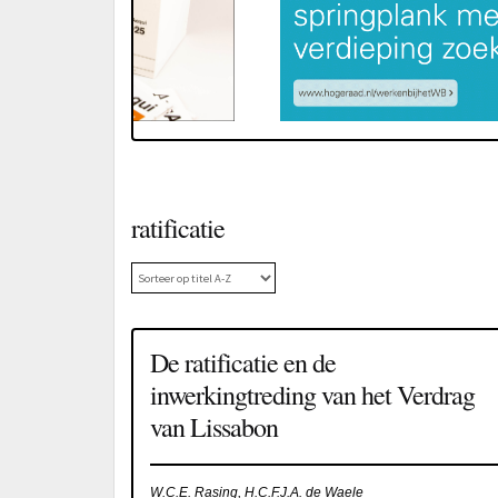
ratificatie
De ratificatie en de
inwerkingtreding van het Verdrag
van Lissabon
W.C.E. Rasing, H.C.F.J.A. de Waele