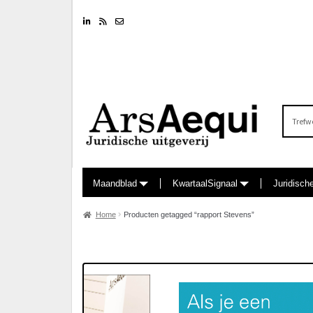
Linkedin
RSS feed
Nieuwsbrief
Zoeken
naar:
Maandblad
KwartaalSignaal
Juridisch
Home
Producten getagged “rapport Stevens”