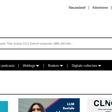
Nieuwsbrief
Adverteren
e podcasts
Weblogs
Boeken
Digitale collecties