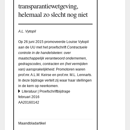
transparantiewetgeving,
helemaal zo slecht nog niet
A.L. Vytopil
Op 26 juni 2015 promoveerde Louise Vytopil
aan de UU met het proefschrift
Contractuele
controle in de handelsketen: over
maatschappelijk verantwoord ondernemen,
gedragscodes, contracten en (het vermijden
van) aansprakelijkheid
. Promotoren waren
prof.mr. A.L.M. Keirse en prof.mr. M.L. Lennarts.
In deze bijdrage vertelt zij waar haar stellingen
in de kern op neerkomen.
Literatuur | Proefschriftbijdrage
februari 2016
AA20160142
Maandbladartikel