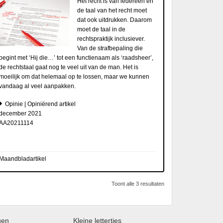
Het recht is van iedereen en
de taal van het recht moet
dat ook uitdrukken. Daarom
moet de taal in de
rechtspraktijk inclusiever.
Van de strafbepaling die
begint met ‘Hij die…’ tot een functienaam als ‘raadsheer’,
de rechtstaal gaat nog te veel uit van de man. Het is
moeilijk om dat helemaal op te lossen, maar we kunnen
vandaag al veel aanpakken.
Opinie | Opiniërend artikel
december 2021
AA20211114
Maandbladartikel
Toont alle 3 resultaten
gen
Kleine lettertjes