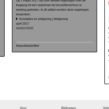
Op 1 maart 2017 zijn drie nieuwe regelingen over de
toegang tot een raadsman bij het politieverhoor in
werking getreden. In dit artikel worden deze regelingen
besproken.
Annotaties en wetgeving | Wetgeving
april 2017
AA20170332
Maandbladartikel
Voor
Bijdragen
Vol