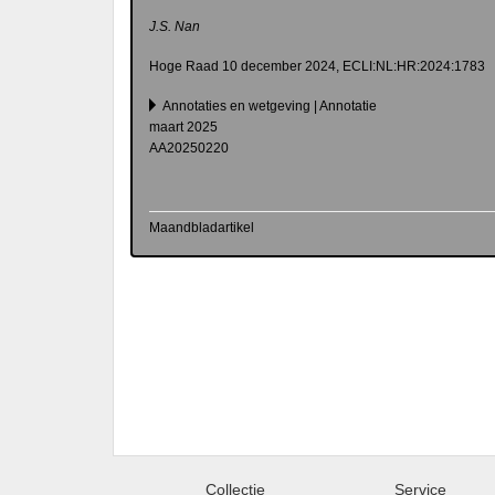
J.S. Nan
Hoge Raad 10 december 2024, ECLI:NL:HR:2024:1783
Annotaties en wetgeving | Annotatie
maart 2025
AA20250220
Maandbladartikel
Collectie
Service