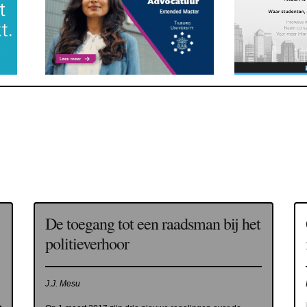
De toegang tot een raadsman bij het
politieverhoor
J.J. Mesu