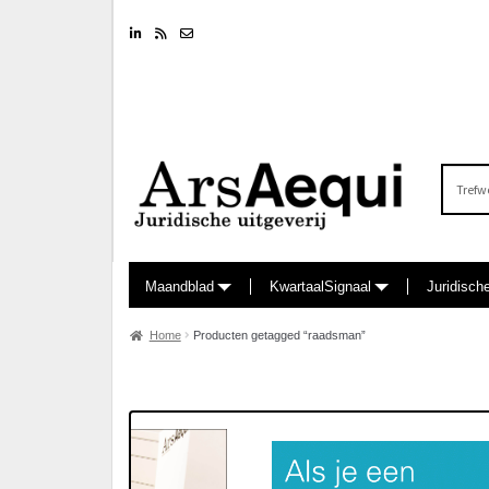
Linkedin
RSS feed
Nieuwsbrief
Zoeken
naar:
Maandblad
KwartaalSignaal
Juridisch
Home
Producten getagged “raadsman”