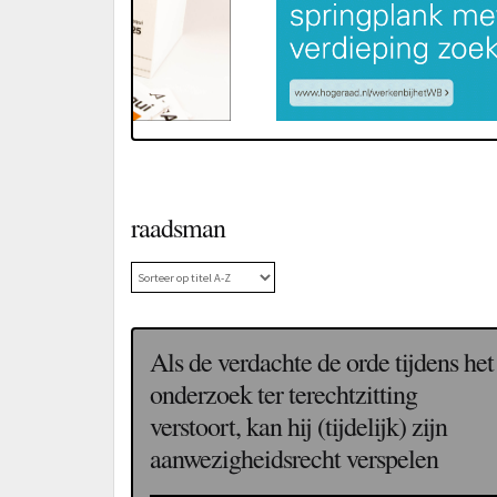
raadsman
Als de verdachte de orde tijdens het
onderzoek ter terechtzitting
verstoort, kan hij (tijdelijk) zijn
aanwezigheidsrecht verspelen