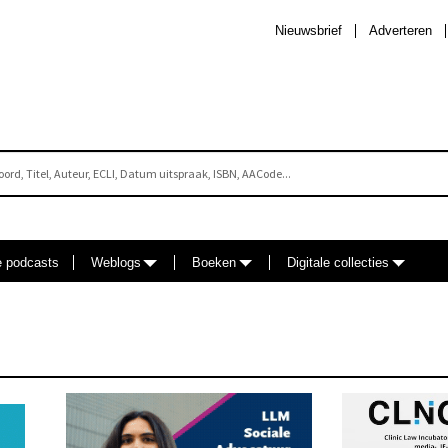
Nieuwsbrief
Adverteren
e podcasts
Weblogs
Boeken
Digitale collecties