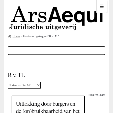
Home
Producten getagged “R v. TL”
R v. TL
Enig resultaat
Uitlokking door burgers en
de (on)bruikbaarheid van het