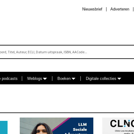
Nieuwsbrief
Adverteren
e podcasts
Weblogs
Boeken
Digitale collecties