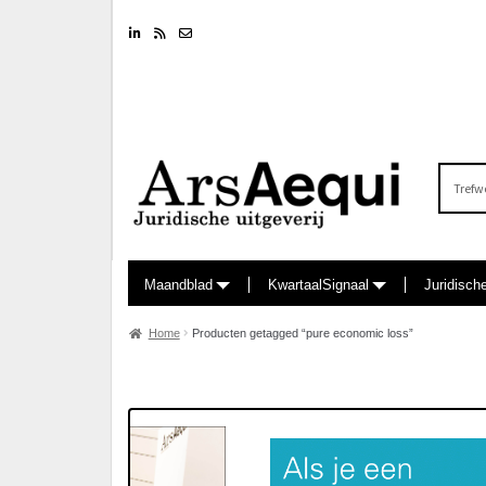
Linkedin
RSS feed
Nieuwsbrief
Zoeken
naar:
Maandblad
KwartaalSignaal
Juridisch
Home
Producten getagged “pure economic loss”