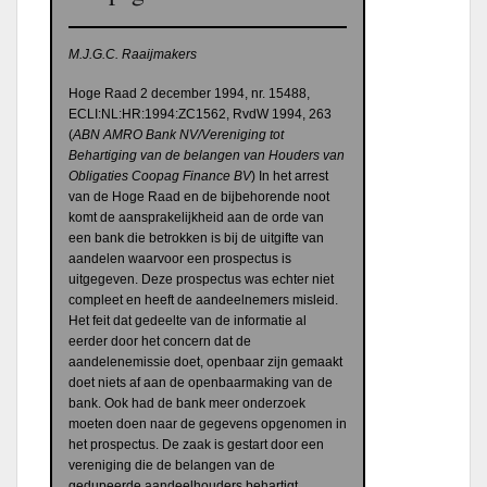
M.J.G.C. Raaijmakers
Hoge Raad 2 december 1994, nr.
15488,
ECLI:NL:HR:1994:ZC1562, RvdW 1994, 263
(
ABN AMRO Bank NV/Vereniging tot
Behartiging van de belangen van Houders van
Obligaties Coopag Finance BV
) In het arrest
van de Hoge Raad en de bijbehorende noot
komt de aansprakelijkheid aan de orde van
een bank die betrokken is bij de uitgifte van
aandelen waarvoor een prospectus is
uitgegeven. Deze prospectus was echter niet
compleet en heeft de aandeelnemers misleid.
Het feit dat gedeelte van de informatie al
eerder door het concern dat de
aandelenemissie doet, openbaar zijn gemaakt
doet niets af aan de openbaarmaking van de
bank. Ook had de bank meer onderzoek
moeten doen naar de gegevens opgenomen in
het prospectus. De zaak is gestart door een
vereniging die de belangen van de
gedupeerde aandeelhouders behartigt.