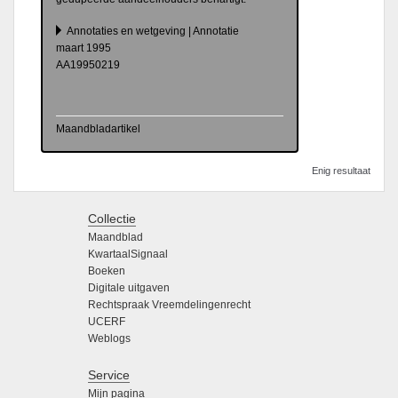
Annotaties en wetgeving | Annotatie
maart 1995
AA19950219
Maandbladartikel
Enig resultaat
Collectie
Maandblad
KwartaalSignaal
Boeken
Digitale uitgaven
Rechtspraak Vreemdelingenrecht
UCERF
Weblogs
Service
Mijn pagina