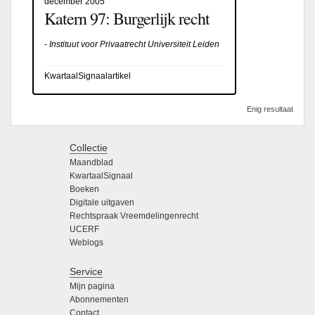
december 2005
Katern 97: Burgerlijk recht
- Instituut voor Privaatrecht Universiteit Leiden
KwartaalSignaalartikel
Enig resultaat
Collectie
Maandblad
KwartaalSignaal
Boeken
Digitale uitgaven
Rechtspraak Vreemdelingenrecht
UCERF
Weblogs
Service
Mijn pagina
Abonnementen
Contact