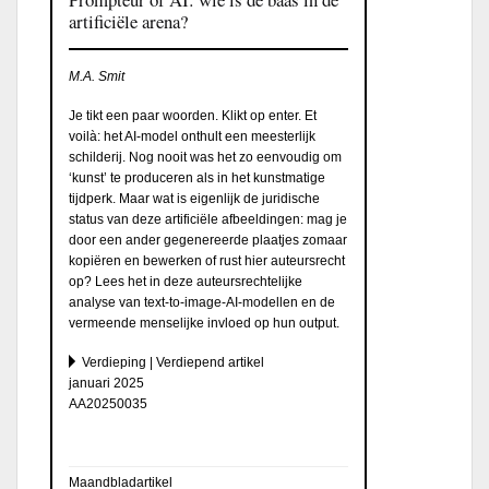
artificiële arena?
M.A. Smit
Je tikt een paar woorden. Klikt op enter. Et
voilà: het AI-model onthult een meesterlijk
schilderij. Nog nooit was het zo eenvoudig om
‘kunst’ te produceren als in het kunstmatige
tijdperk. Maar wat is eigenlijk de juridische
status van deze artificiële afbeeldingen: mag je
door een ander gegenereerde plaatjes zomaar
kopiëren en bewerken of rust hier auteursrecht
op? Lees het in deze auteursrechtelijke
analyse van text-to-image-AI-modellen en de
vermeende menselijke invloed op hun output.
Verdieping | Verdiepend artikel
januari 2025
AA20250035
Maandbladartikel