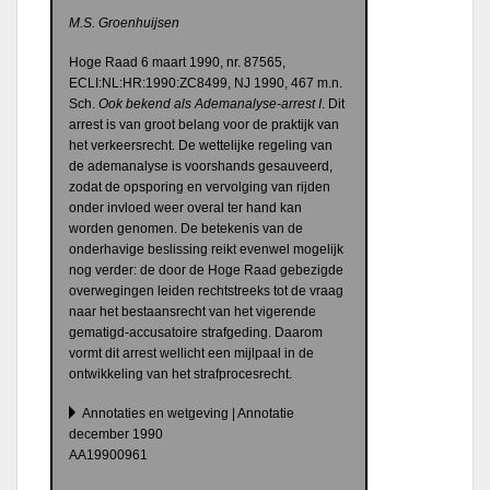
M.S. Groenhuijsen
Hoge Raad 6 maart 1990, nr. 87565,
ECLI:NL:HR:1990:ZC8499, NJ 1990, 467 m.n.
Sch.
Ook bekend als Ademanalyse-arrest I
. Dit
arrest is van groot belang voor de praktijk van
het verkeersrecht. De wettelijke regeling van
de ademanalyse is voorshands gesauveerd,
zodat de opsporing en vervolging van rijden
onder invloed weer overal ter hand kan
worden genomen. De betekenis van de
onderhavige beslissing reikt evenwel mogelijk
nog verder: de door de Hoge Raad gebezigde
overwegingen leiden rechtstreeks tot de vraag
naar het bestaansrecht van het vigerende
gematigd-accusatoire strafgeding. Daarom
vormt dit arrest wellicht een mijlpaal in de
ontwikkeling van het strafprocesrecht.
Annotaties en wetgeving | Annotatie
december 1990
AA19900961