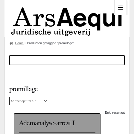
Home
Producten getagged “promillage”
promillage
Enig resultaat
Ademanalyse-arrest I