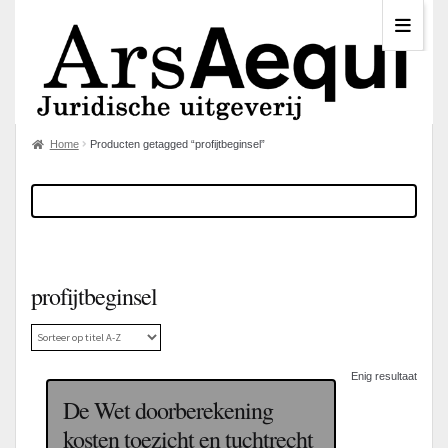
Home
Producten getagged “profijtbeginsel”
profijtbeginsel
Enig resultaat
De Wet doorberekening
kosten toezicht en tuchtrecht