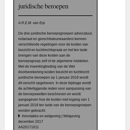
juridische beroepen
A.R.E.M. van Erp
De drie juridische beroepsgroepen advocatuur,
notariaat en gerechtsdeurwaarders kennen
verschillende regelingen voor de kosten van
toezicht en tuchtrechtspraak en het ten laste
brengen van deze kosten aan de
beroepsgroep zelf of de algemene middelen.
Met de inwerkingtreding van de Wet
doorberekening kosten toezicht en tuchtrecht
juridische beroepen op 1 januari 2018 wordt
dit verschil opgeheven. In deze bijdrage wordt
de achterliggende reden voor aanpassing van
de beroepswetten beschreven en wordt
aangegeven hoe de kosten met ingang van 1
januari 2018 ten laste van de beroepsgroepen
worden gebracht.
Annotaties en wetgeving | Wetgeving
december 2017
AA20171011