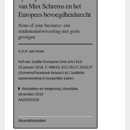
van Max Schrems en het
Europees bevoegdheidsrecht
None of your business: een
studentenuitwisseling met grote
gevolgen
A.A.H. van Hoek
Hof van Justitie Europese Unie (HvJ EU)
25 januari 2018, C-498/16, ECLI:​EU:​C:​2018:​37
(Schrems/Facebook Ireland Ltd.)
Justitiële
samenwerking in burgerlijke zaken.
Annotaties en wetgeving | Annotatie
december 2018
AA20181028
Maandbladartikel