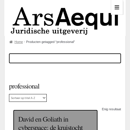
Home
Producten getagged “professional”
professional
Enig resultaat
David en Goliath in
cyberspace: de kruistocht