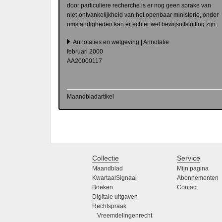
door particuliere recherche is er nog geen sprake van
niet-ontvankelijkheid van het openbaar ministerie, onder
omstandigheden kan er echter wel bewijsuitsluiting zijn.
Annotaties en wetgeving | Annotatie
februari 2000
AA20000117
Maandbladartikel
Collectie
Service
Maandblad
Mijn pagina
KwartaalSignaal
Abonnementen
Boeken
Contact
Digitale uitgaven
Rechtspraak
Vreemdelingenrecht