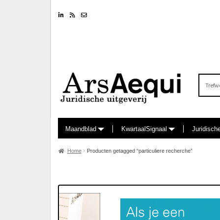
Linkedin
RSS feed
Nieuwsbrief
Zoeken
naar:
Maandblad
KwartaalSignaal
Juridisch
Home
Producten getagged “particuliere recherche”