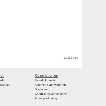
Enig resultaat
gen
Kleine lettertjes
edIn
Bestelinformatie
wsbrief
Algemene voorwaarden
Disclaimer
Gebruikersovereenkomst
Privacyverklaring