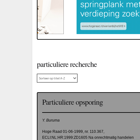
particuliere recherche
Particuliere opsporing
Y. Buruma
Hoge Raad 01-06-1999, nr. 110.367,
ECLI:NL:HR:1999:ZD1605 Na onrechtmatig handelen