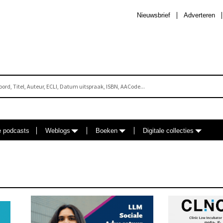
Nieuwsbrief
Adverteren
e podcasts
Weblogs
Boeken
Digitale collecties