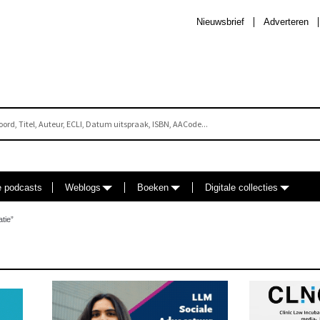
Nieuwsbrief
Adverteren
e podcasts
Weblogs
Boeken
Digitale collecties
tie”