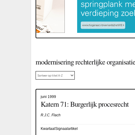
modernisering rechterlijke organisati
juni 1999
Katern 71: Burgerlijk procesrecht
R.J.C. Flach
KwartaalSignaalartikel