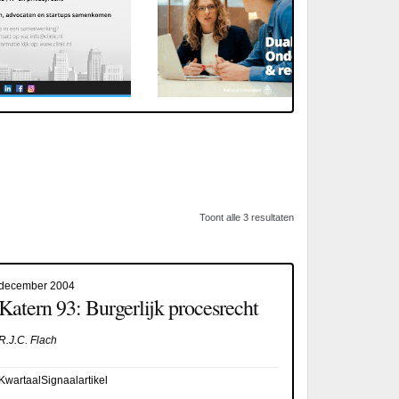
Toont alle 3 resultaten
december 2004
Katern 93: Burgerlijk procesrecht
R.J.C. Flach
KwartaalSignaalartikel