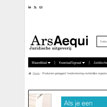
Linkedin
RSS feed
Nieuwsbrief
Zoeken
naar:
Maandblad
KwartaalSignaal
Juridisch
Home
Producten getagged “modernisering rechterlijke organisa