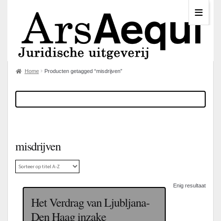
Home
Producten getagged “misdrijven”
misdrijven
Enig resultaat
Het Verdrag van Ljubljana-
Den Haag inzake