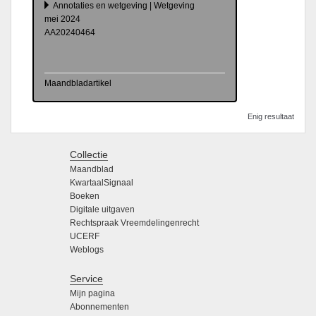
Annotaties en wetgeving | Wetgeving
mei 2024
AA20240464
Maandbladartikel
Enig resultaat
Collectie
Maandblad
KwartaalSignaal
Boeken
Digitale uitgaven
Rechtspraak Vreemdelingenrecht
UCERF
Weblogs
Service
Mijn pagina
Abonnementen