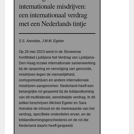
internationale misdrijven:
een internationaal verdrag
met een Nederlands tintje
S.S. Arendse, J.M.M. Egeler
Op 26 mei 2023 werd in de Sloveense
hoofdstad Ljubljana het Verdrag van Ljubljana-
Den Haag inzake internationale samenwerking
bij de opsporing en vervolging van genocide,
misdrijven tegen de menselijkheid,
oorlogsmisdrijven en andere internatio­nale
misdrijven aangenomen. Nederland heeft een
belangrijke rol gespeeld bij de totstandkoming
van dit multilaterale, wereldwijde verdrag. In dit
artikel beschrijven Michiel Egeler en Sara
Arendse de inhoud en de meerwaarde van het
verdrag, specifieke onderdelen ervan, en de
totstandkomingsgeschiedenis en de rol die
Nederland daarin heeft gespeeld.