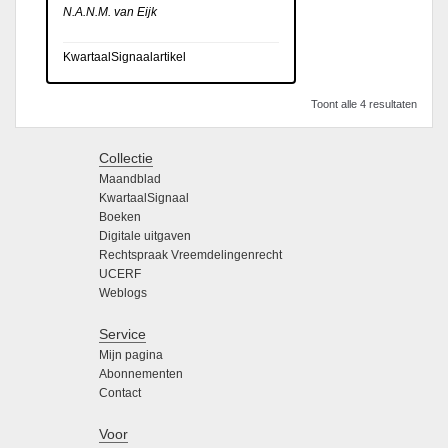
N.A.N.M. van Eijk
KwartaalSignaalartikel
Toont alle 4 resultaten
Collectie
Maandblad
KwartaalSignaal
Boeken
Digitale uitgaven
Rechtspraak Vreemdelingenrecht
UCERF
Weblogs
Service
Mijn pagina
Abonnementen
Contact
Voor