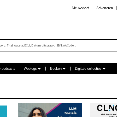
Nieuwsbrief
Adverteren
e podcasts
Weblogs
Boeken
Digitale collecties