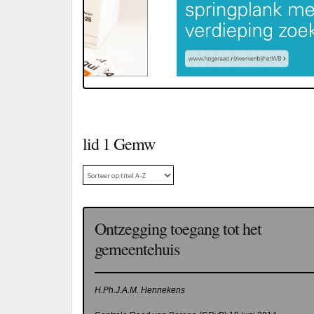
lid 1 Gemw
Ontzegging toegang tot het
gemeentehuis
H.Ph.J.A.M. Hennekens