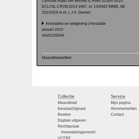
Centrale Raad van Beroep (CRvB) 10 juni 2014,
ECLI:NL:CRVB:2014:1967, nr. 13/4462 WWB,
AB
2014/329 m.nt. L.J.A. Damen
Annotaties en wetgeving | Annotatie
januari 2015
AA20150044
Maandbladartikel
Collectie
Service
Maandblad
Mijn pagina
KwartaalSignaal
Abonnementen
Boeken
Contact
Digitale uitgaven
Rechtspraak
Vreemdelingenrecht
UCERF