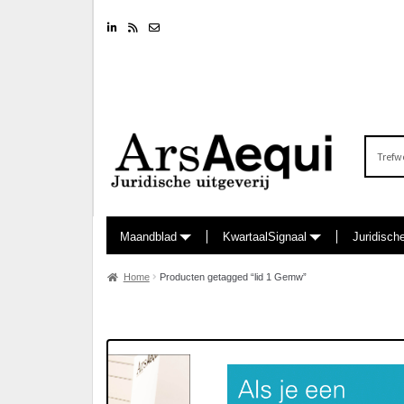
Linkedin
RSS feed
Nieuwsbrief
Zoeken
naar:
Maandblad
KwartaalSignaal
Juridisch
Home
Producten getagged “lid 1 Gemw”