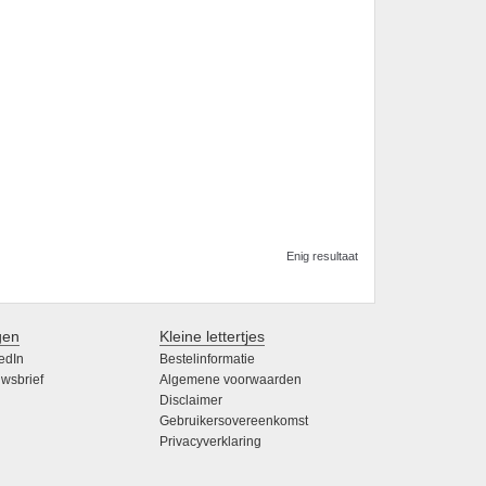
Enig resultaat
gen
Kleine lettertjes
edIn
Bestelinformatie
wsbrief
Algemene voorwaarden
Disclaimer
Gebruikersovereenkomst
Privacyverklaring