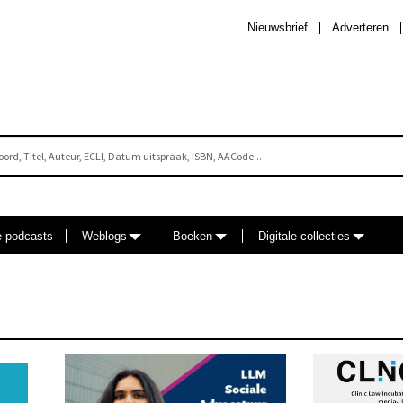
Nieuwsbrief
Adverteren
e podcasts
Weblogs
Boeken
Digitale collecties