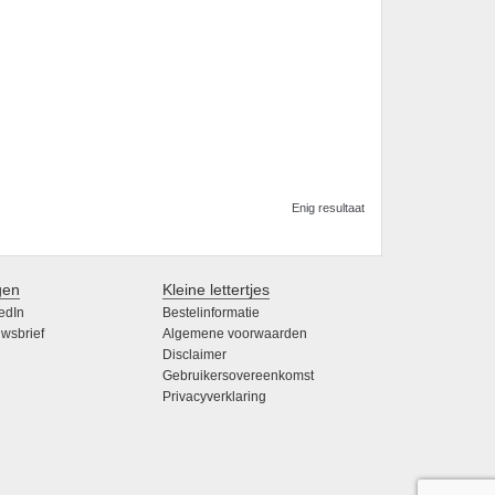
Enig resultaat
gen
Kleine lettertjes
edIn
Bestelinformatie
wsbrief
Algemene voorwaarden
Disclaimer
Gebruikersovereenkomst
Privacyverklaring