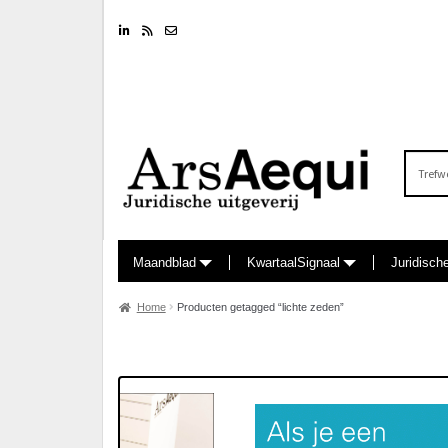
Linkedin
RSS feed
Nieuwsbrief
Zoeken
naar:
Maandblad
KwartaalSignaal
Juridisch
Home
Producten getagged “lichte zeden”