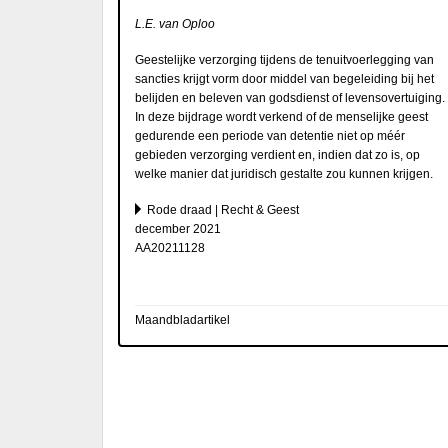
L.E. van Oploo
Geestelijke verzorging tijdens de tenuitvoerlegging van
sancties krijgt vorm door middel van begeleiding bij het
belijden en beleven van godsdienst of levensovertuiging.
In deze bijdrage wordt verkend of de menselijke geest
gedurende een periode van detentie niet op méér
gebieden verzorging verdient en, indien dat zo is, op
welke manier dat juridisch gestalte zou kunnen krijgen.
Rode draad | Recht & Geest
december 2021
AA20211128
Maandbladartikel