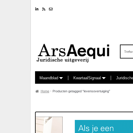
Linkedin
RSS feed
Nieuwsbrief
Zoeken
naar:
Maandblad
KwartaalSignaal
Juridisch
Home
Producten getagged “levensovertuiging”