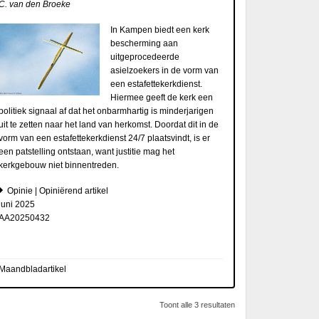
C. van den Broeke
In Kampen biedt een kerk
bescherming aan
uitgeprocedeerde
asielzoekers in de vorm van
een estafettekerkdienst.
Hiermee geeft de kerk een
politiek signaal af dat het onbarmhartig is minderjarigen
uit te zetten naar het land van herkomst. Doordat dit in de
vorm van een estafettekerkdienst 24/7 plaatsvindt, is er
een patstelling ontstaan, want justitie mag het
kerkgebouw niet binnentreden.
Opinie | Opiniërend artikel
juni 2025
AA20250432
Maandbladartikel
Toont alle 3 resultaten