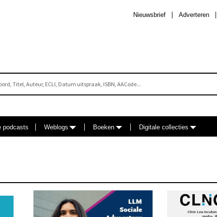
Nieuwsbrief
Adverteren
e podcasts
Weblogs
Boeken
Digitale collecties