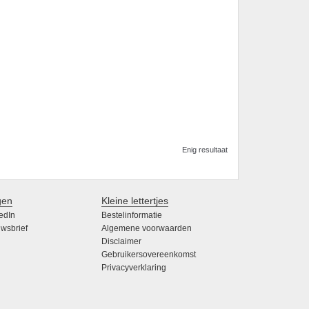
Enig resultaat
gen
Kleine lettertjes
edIn
Bestelinformatie
wsbrief
Algemene voorwaarden
Disclaimer
Gebruikersovereenkomst
Privacyverklaring