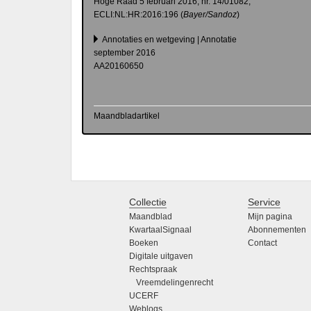
Hoge Raad 5 februari 2016, nr.
14/01082,
ECLI:NL:HR:2016:196 (
Bayer/Sandoz
)
Annotaties en wetgeving | Annotatie
september 2016
AA20160650
Maandbladartikel
Collectie
Service
Maandblad
Mijn pagina
KwartaalSignaal
Abonnementen
Boeken
Contact
Digitale uitgaven
Rechtspraak
Vreemdelingenrecht
UCERF
Weblogs