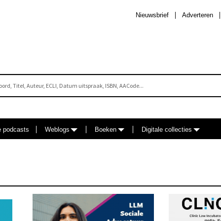
Nieuwsbrief
Adverteren
e podcasts
Weblogs
Boeken
Digitale collecties