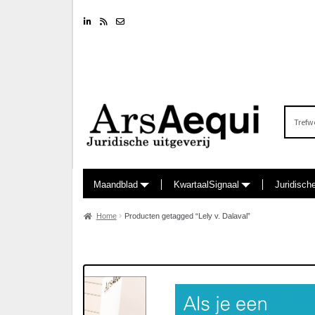
Linkedin
RSS feed
Nieuwsbrief
Zoeken
naar:
Maandblad
KwartaalSignaal
Juridisch
Home
Producten getagged “Lely v. Dalaval”