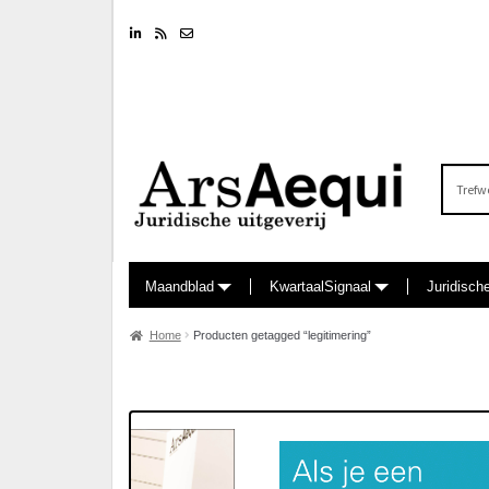
Linkedin
RSS feed
Nieuwsbrief
Zoeken
naar:
Maandblad
KwartaalSignaal
Juridisch
Home
Producten getagged “legitimering”