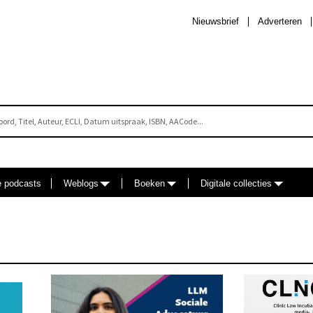
Nieuwsbrief
Adverteren
e podcasts
Weblogs
Boeken
Digitale collecties