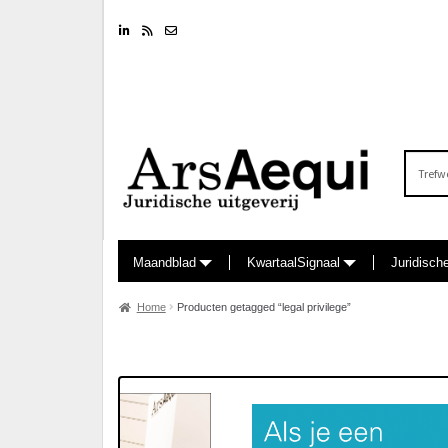
Linkedin
RSS feed
Nieuwsbrief
Zoeken
naar:
Maandblad
KwartaalSignaal
Juridisch
Home
Producten getagged “legal privilege”