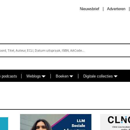
Nieuwsbrief
Adverteren
e podcasts
Weblogs
Boeken
Digitale collecties