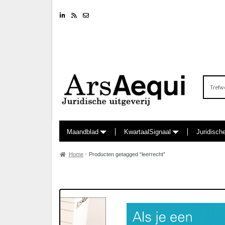
Linkedin
RSS feed
Nieuwsbrief
Zoeken
naar:
Maandblad
KwartaalSignaal
Juridisch
Home
Producten getagged “leerrecht”