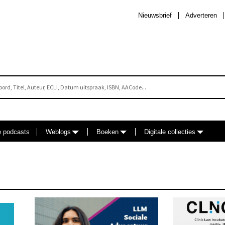
Nieuwsbrief
Adverteren
e podcasts
Weblogs
Boeken
Digitale collecties