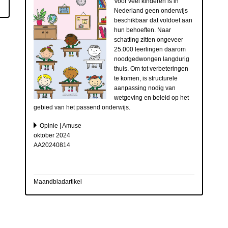
Voor veel kinderen is in
Nederland geen onderwijs
beschikbaar dat voldoet aan
hun behoeften. Naar
schatting zitten ongeveer
25.000 leerlingen daarom
noodgedwongen langdurig
thuis. Om tot verbeteringen
te komen, is structurele
aanpassing nodig van
wetgeving en beleid op het
gebied van het passend onderwijs.
Opinie | Amuse
oktober 2024
AA20240814
Maandbladartikel