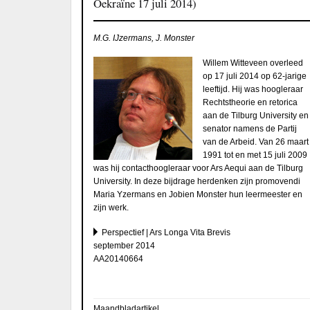
Oekraïne 17 juli 2014)
M.G. IJzermans, J. Monster
Willem Witteveen overleed
op 17 juli 2014 op 62-jarige
leeftijd. Hij was hoogleraar
Rechtstheorie en retorica
aan de Tilburg University en
senator namens de Partij
van de Arbeid. Van 26 maart
1991 tot en met 15 juli 2009
was hij contacthoogleraar voor Ars Aequi aan de Tilburg
University. In deze bijdrage herdenken zijn promovendi
Maria Yzermans en Jobien Monster hun leermeester en
zijn werk.
Perspectief | Ars Longa Vita Brevis
september 2014
AA20140664
Maandbladartikel