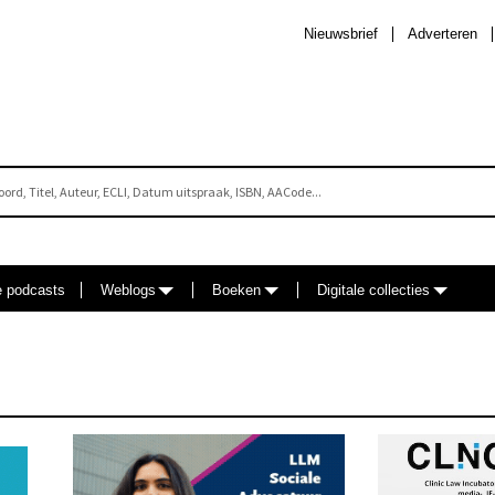
Nieuwsbrief
Adverteren
e podcasts
Weblogs
Boeken
Digitale collecties