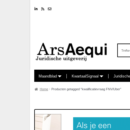
Linkedin
RSS feed
Nieuwsbrief
Zoeken
naar:
Maandblad
KwartaalSignaal
Juridisch
Home
Producten getagged “kwalificatievraag FNV/Uber”