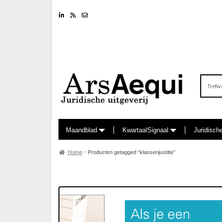
Linkedin
RSS feed
Nieuwsbrief
Zoeken
naar:
Maandblad
KwartaalSignaal
Juridisch
Home
Producten getagged “klassenjustitie”