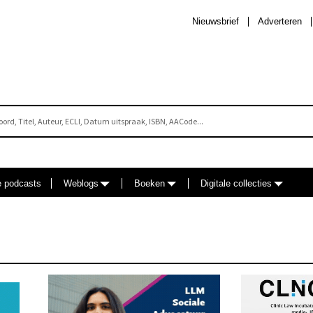
Nieuwsbrief
Adverteren
e podcasts
Weblogs
Boeken
Digitale collecties