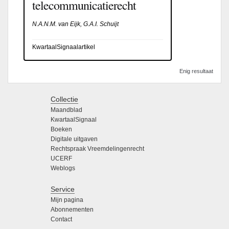
telecommunicatierecht
N.A.N.M. van Eijk, G.A.I. Schuijt
KwartaalSignaalartikel
Enig resultaat
Collectie
Maandblad
KwartaalSignaal
Boeken
Digitale uitgaven
Rechtspraak Vreemdelingenrecht
UCERF
Weblogs
Service
Mijn pagina
Abonnementen
Contact