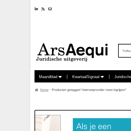
Linkedin
RSS feed
Nieuwsbrief
Zoeken
naar:
Maandblad
KwartaalSignaal
Juridisch
Home
Producten getagged “internetprovider moet ingrijpen”