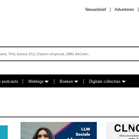
Nieuwsbrief
Adverteren
e podcasts
Weblogs
Boeken
Digitale collecties