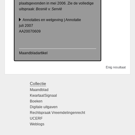
plaatsgevonden in mei 2006. Zie de volledige
uitspraak:
Bosnië v. Servië
Annotaties en wetgeving | Annotatie
juli 2007
AA20070609
Maandbladartikel
Enig resultaat
Collectie
Maandblad
KwartaalSignaal
Boeken
Digitale uitgaven
Rechtspraak Vreemdelingenrecht
UCERF
Weblogs