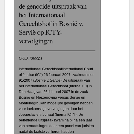
de genocide uitspraak van
het Internationaal
Gerechtshof in Bosnië v.
Servië op ICTY-
vervolgingen
G.G.J. Knoops
Internationaal Gerechtshof/International Court
of Justice (ICJ) 26 februari 2007, zaaknummer
91/2007 (
Bosnië v. Servië
) De uitspraak van
het Internationaal Gerechtshof (hierna ICJ) in
Den Haag van 26 februari 2007 in de zaak
Bosnië en Herzegovina versus Servië en
Montenegro, kan mogelijke gevolgen hebben
voor toekomstige vervolgingen door het
Joegoslavië tribunaal (hierna ICTY). De
betreffende uitspraak kwam na bijna een jaar
van beraadslagen door een panel van juristen
nadat de laatste verhoren hadden