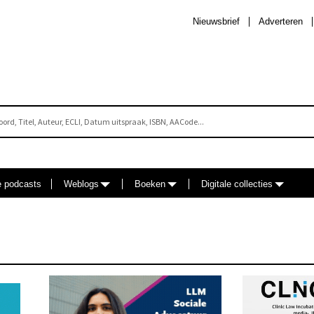
Nieuwsbrief
Adverteren
e podcasts
Weblogs
Boeken
Digitale collecties