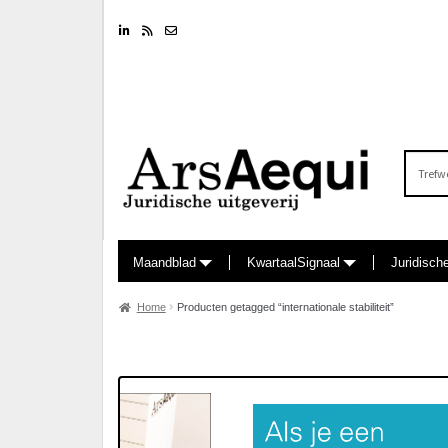
Linkedin
RSS feed
Nieuwsbrief
Zoeken
naar:
Maandblad
KwartaalSignaal
Juridisch
Home
Producten getagged “internationale stabiliteit”