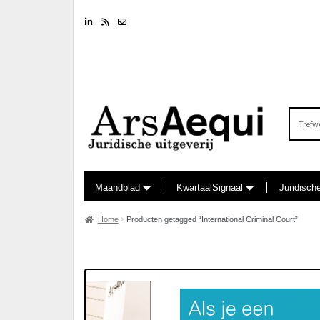
Linkedin
RSS feed
Nieuwsbrief
Zoeken
naar:
Maandblad
KwartaalSignaal
Juridisch
Home
Producten getagged “International Criminal Court”