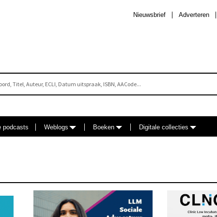
Nieuwsbrief
Adverteren
e podcasts
Weblogs
Boeken
Digitale collecties