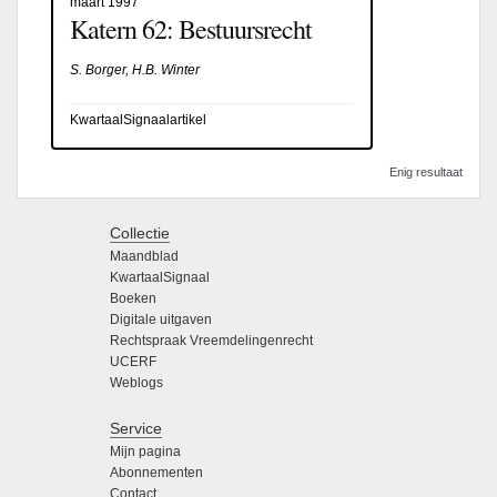
maart 1997
Katern 62: Bestuursrecht
S. Borger, H.B. Winter
KwartaalSignaalartikel
Enig resultaat
Collectie
Maandblad
KwartaalSignaal
Boeken
Digitale uitgaven
Rechtspraak Vreemdelingenrecht
UCERF
Weblogs
Service
Mijn pagina
Abonnementen
Contact