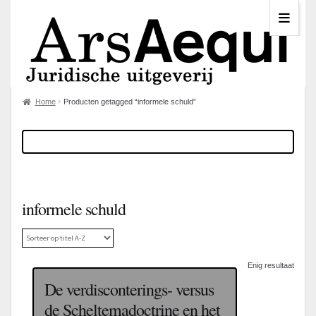
Home
Producten getagged “informele schuld”
informele schuld
Enig resultaat
De verdisconterings- versus
de Scheltemadoctrine en het