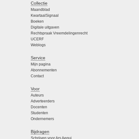
Collectie
Maandblad
KwartaalSignaal
Boeken
Digitale uitgaven
Rechtspraak Vreemdelingenrecht
UCERF
Weblogs
Service
Mijn pagina
Abonnementen
Contact
Voor
Auteurs
Adverteerders
Docenten
Studenten
Ondernemers
Bijdragen
Schrijven voor Ars Aequi