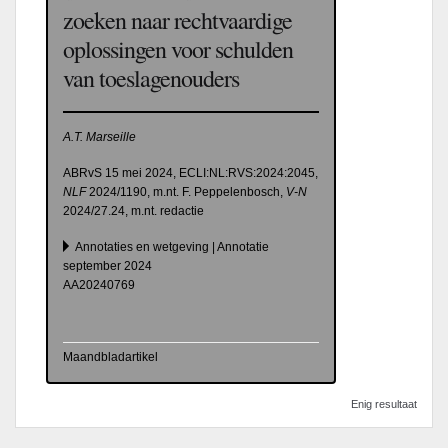
zoeken naar rechtvaardige
oplossingen voor schulden
van toeslagenouders
A.T. Marseille
ABRvS 15 mei 2024, ECLI:NL:RVS:2024:2045,
NLF
2024/1190, m.nt. F. Peppelenbosch,
V-N
2024/27.24, m.nt. redactie
Annotaties en wetgeving | Annotatie
september 2024
AA20240769
Maandbladartikel
Enig resultaat