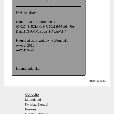
W.H. van Boom
Hoge Raad 11 februari 2011, nr.
09/03748,
ECLI:NL:HR:2011:BO7108 (
First
Data BV/KPN Hotspots Schiphol BV
)
Annotaties en wetgeving | Annotatie
oktober 2011
AA20110726
Maandbladartikel
Enig resultaat
Collectie
Maandblad
KwartaalSignaal
Boeken