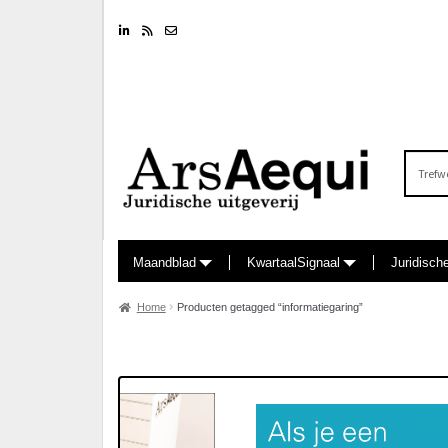
Linkedin
RSS feed
Nieuwsbrief
Zoeken
naar:
Maandblad
KwartaalSignaal
Juridisch
Home
Producten getagged “informatiegaring”