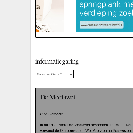
informatiegaring
De Mediawet
H.M. Linthorst
In dit artikel wordt de Mediawet besproken. De Mediawet
vervangt de Omroepwet, de Wet Voorziening Perswezen