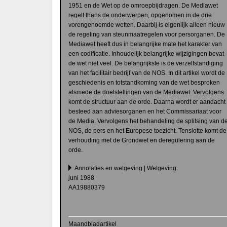
1951 en de Wet op de omroepbijdragen. De Mediawet
regelt thans de onderwerpen, opgenomen in de drie
vorengenoemde wetten. Daarbij is eigenlijk alleen nieuw
de regeling van steunmaatregelen voor persorganen. De
Mediawet heeft dus in belangrijke mate het karakter van
een codificatie. Inhoudelijk belangrijke wijzigingen bevat
de wet niet veel. De belangrijkste is de verzelfstandiging
van het facilitair bedrijf van de NOS. In dit artikel wordt de
geschiedenis en totstandkoming van de wet besproken
alsmede de doelstellingen van de Mediawet. Vervolgens
komt de structuur aan de orde. Daarna wordt er aandacht
besteed aan adviesorganen en het Commissariaat voor
de Media. Vervolgens het behandeling de splitsing van d
NOS, de pers en het Europese toezicht. Tenslotte komt de
verhouding met de Grondwet en deregulering aan de
orde.
Annotaties en wetgeving | Wetgeving
juni 1988
AA19880379
Maandbladartikel