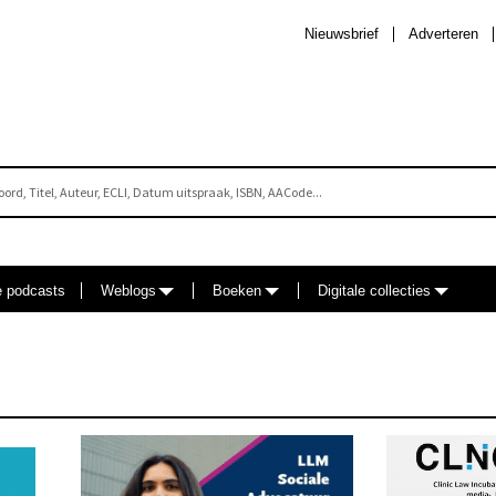
Nieuwsbrief
Adverteren
e podcasts
Weblogs
Boeken
Digitale collecties