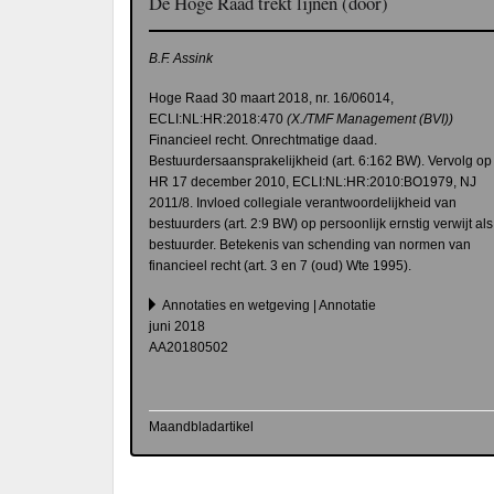
De Hoge Raad trekt lijnen (door)
B.F. Assink
Hoge Raad 30 maart 2018, nr. 16/06014,
ECLI:NL:HR:2018:470
(X./TMF Management (BVI))
Financieel recht. Onrechtmatige daad.
Bestuurdersaansprakelijkheid (art. 6:162 BW). Vervolg op
HR 17 december 2010, ECLI:NL:HR:2010:BO1979, NJ
2011/8. Invloed collegiale verantwoordelijkheid van
bestuurders (art. 2:9 BW) op persoonlijk ernstig verwijt als
bestuurder. Betekenis van schending van normen van
financieel recht (art. 3 en 7 (oud) Wte 1995).
Annotaties en wetgeving | Annotatie
juni 2018
AA20180502
Maandbladartikel