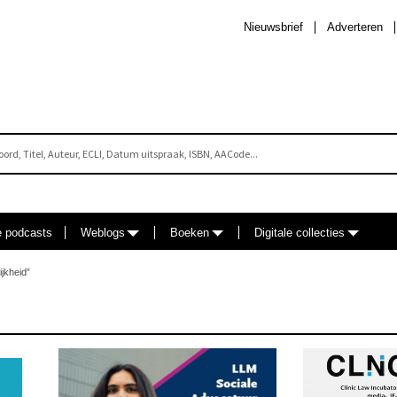
Nieuwsbrief
Adverteren
e podcasts
Weblogs
Boeken
Digitale collecties
jkheid”