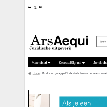
Linkedin
RSS feed
Nieuwsbrief
Zoeken
naar:
Maandblad
KwartaalSignaal
Juridisch
Home
Producten getagged “individuele bestuurdersaansprakeli