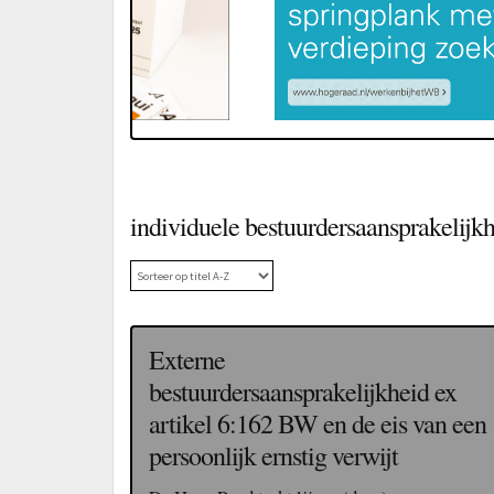
individuele bestuurdersaansprakelijk
Externe
bestuurdersaansprakelijkheid ex
artikel 6:162 BW en de eis van een
persoonlijk ernstig verwijt