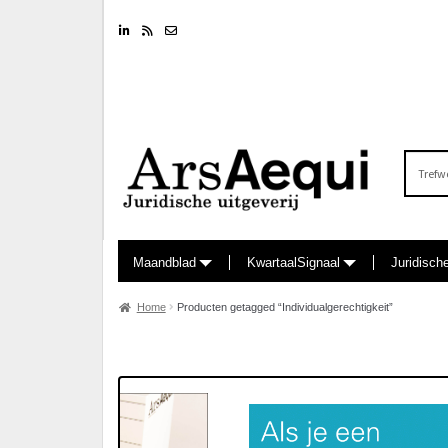
Linkedin
RSS feed
Nieuwsbrief
Zoeken
naar:
Maandblad
KwartaalSignaal
Juridisch
Home
Producten getagged “Individualgerechtigkeit”