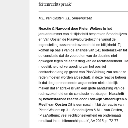
feitenrechtspraak'
M.L. van Oosten, J.L. Smeehuijzen
Reactie & Nawoord door Pieter Wolters
In het
januarinummer van dit tijdschrift bespreken Smeehuijzen
en Van Oosten de Plas/Valburg-doctrine vanuit de
tegenstelling tussen rechtszekerheid en billijkheid. Zij
komen op basis van de analyse van 141 bodemzaken tot
de conclusie dat de voordelen van de doctrine niet
opwegen tegen de aantasting van de rechtszekerheid. D
mogelijkheid tot vergoeding van het positief
contractsbelang op grond van Plas/Valburg zou om deze
reden moeten worden afgeschaft. In deze reactie betoog
ik dat de gepresenteerde argumenten niet duidelijk
maken dat er sprake is van een grote aantasting van de
rechtszekerheid en de conclusie niet dragen.
Naschrift
bij bovenstaande reactie door Lodewijk Smeehuijzen &
Meelf van Oosten
Dit is een naschrift bij de reactie van
Pieter Wolters op J.L. Smeehuijzen & M.L. van Oosten,
‘Plas/Valburg: veel rechtsonzekerheid en ondermaats
resultaat in de feitenrechtspraak’, AA 2015, p. 72-77