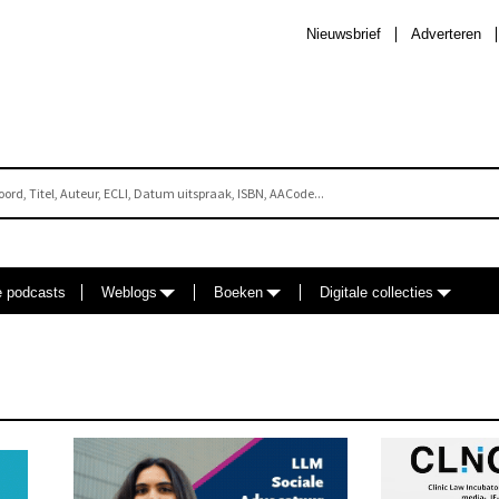
Nieuwsbrief
Adverteren
e podcasts
Weblogs
Boeken
Digitale collecties