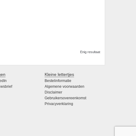
Enig resultaat
gen
Kleine lettertjes
edIn
Bestelinformatie
wsbrief
Algemene voorwaarden
Disclaimer
Gebruikersovereenkomst
Privacyverklaring