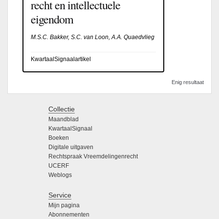
recht en intellectuele
eigendom
M.S.C. Bakker, S.C. van Loon, A.A. Quaedvlieg
KwartaalSignaalartikel
Enig resultaat
Collectie
Maandblad
KwartaalSignaal
Boeken
Digitale uitgaven
Rechtspraak Vreemdelingenrecht
UCERF
Weblogs
Service
Mijn pagina
Abonnementen