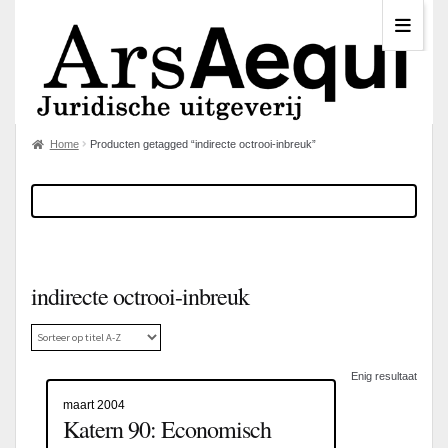
Home
Producten getagged “indirecte octrooi-inbreuk”
indirecte octrooi-inbreuk
Enig resultaat
maart 2004
Katern 90: Economisch