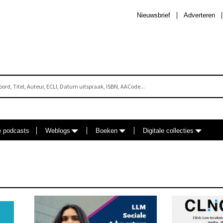
Nieuwsbrief
Adverteren
e podcasts
Weblogs
Boeken
Digitale collecties