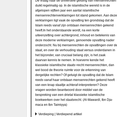
De vraag naar de universele gelding van mensenrechten
duikt regelmatig op. In de islamitische wereld is in de
afgelopen vijftien jaar een aantal islamitische
mensenrechtenverklaringen tot stand gekomen. Aan deze
verklaringen ligt vaak de opvatting ten grondslag dat de
Islam reeds vanaf zijn ontstaan mensenrechten gekend
heeft.In het onderstaande wordt, na een korte
uiteenzetting over achtergrond, inhoud en betekenis van
deze moderne verklaringen, genoemde opvatting nader
onderzocht. Nu bij mensenrechten de opvattingen over d
staat, en over de verhouding staat versus onderdanen in
het bijzonder, van cruciaal belang zijn, is het zaak
daarvan kennis te nemen. In hoeverre kende het
klassieke islamitische staats¬recht mensenrechten, dan
wel bood de theorie ruimte voor de erkenning van
dergelijke rechten? Of getuigt de opvatting dat de Islam
reeds vanaf haar ontstaan mensenrechten gekend heeft
van een knap staaltje achteraf-interpreteren? Deze
vragen worden beantwoord door middel van de
bespreking van een drietal klassieke islamitische
boekwerken over het staatsrecht. (Al-Mawardï, Ibn Dja-
maca en Ibn Taimiyya)
Verdieping | Verdiepend artikel