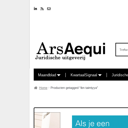
Linkedin
RSS feed
Nieuwsbrief
Zoeken
naar:
Maandblad
KwartaalSignaal
Juridisch
Home
Producten getagged “ibn taimiyya”