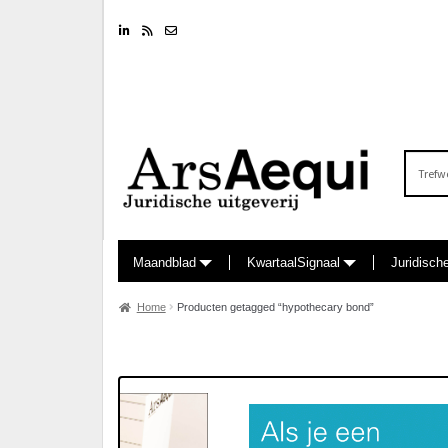
Linkedin
RSS feed
Nieuwsbrief
Zoeken
naar:
Maandblad
KwartaalSignaal
Juridisch
Home
Producten getagged “hypothecary bond”