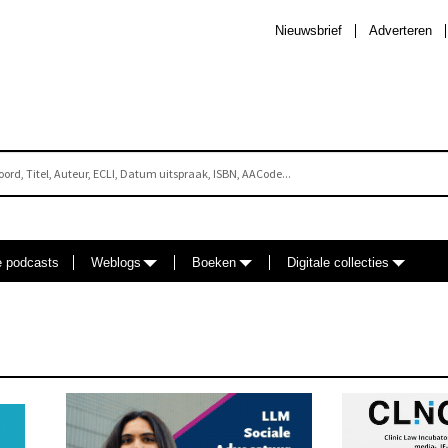
Nieuwsbrief
Adverteren
e podcasts
Weblogs
Boeken
Digitale collecties