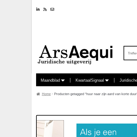
Linkedin
RSS feed
Nieuwsbrief
Zoeken
naar:
Maandblad
KwartaalSignaal
Juridisch
Home
Producten getagged “huur naar zijn aard van korte duur