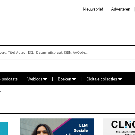
Nieuwsbrief
Adverteren
e podcasts
Weblogs
Boeken
Digitale collecties
”