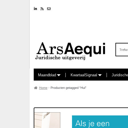
Linkedin
RSS feed
Nieuwsbrief
Zoeken
naar:
Maandblad
KwartaalSignaal
Juridisch
Home
Producten getagged “Hui”