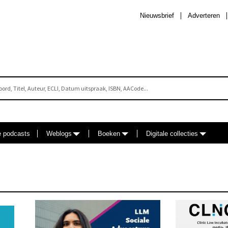
Nieuwsbrief
Adverteren
e podcasts
Weblogs
Boeken
Digitale collecties