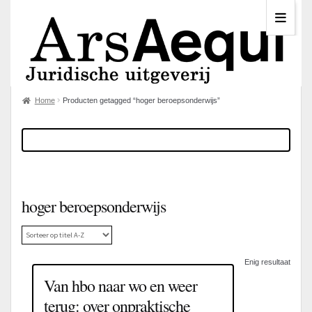
Home
Producten getagged “hoger beroepsonderwijs”
hoger beroepsonderwijs
Enig resultaat
Van hbo naar wo en weer
terug: over onpraktische