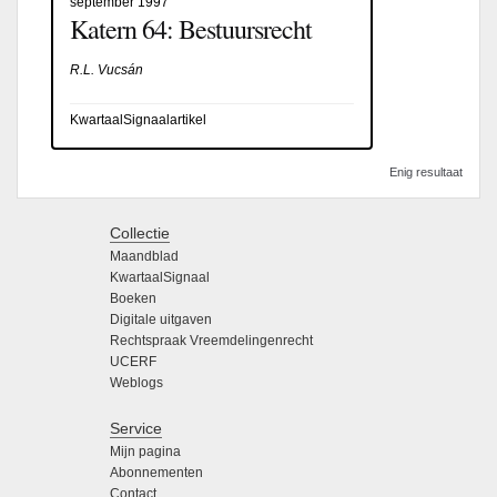
september 1997
Katern 64: Bestuursrecht
R.L. Vucsán
KwartaalSignaalartikel
Enig resultaat
Collectie
Maandblad
KwartaalSignaal
Boeken
Digitale uitgaven
Rechtspraak Vreemdelingenrecht
UCERF
Weblogs
Service
Mijn pagina
Abonnementen
Contact