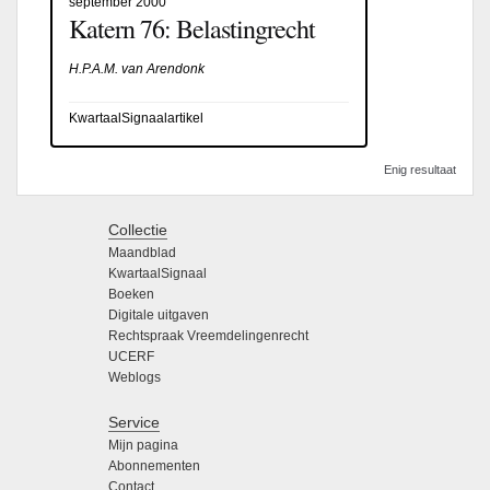
september 2000
Katern 76: Belastingrecht
H.P.A.M. van Arendonk
KwartaalSignaalartikel
Enig resultaat
Collectie
Maandblad
KwartaalSignaal
Boeken
Digitale uitgaven
Rechtspraak Vreemdelingenrecht
UCERF
Weblogs
Service
Mijn pagina
Abonnementen
Contact