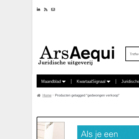
Linkedin
RSS feed
Nieuwsbrief
Zoeken
naar:
Maandblad
KwartaalSignaal
Juridisch
Home
Producten getagged “gedwongen verkoop”