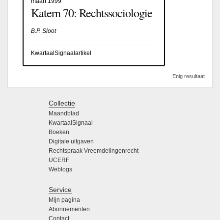
maart 1999
Katern 70: Rechtssociologie
B.P. Sloot
KwartaalSignaalartikel
Enig resultaat
Collectie
Maandblad
KwartaalSignaal
Boeken
Digitale uitgaven
Rechtspraak Vreemdelingenrecht
UCERF
Weblogs
Service
Mijn pagina
Abonnementen
Contact