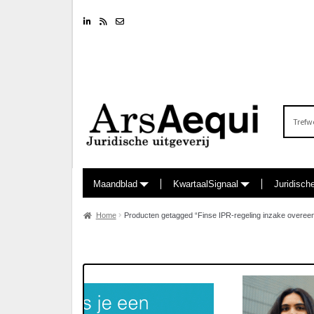
Linkedin
RSS feed
Nieuwsbrief
Zoeken
naar:
Maandblad
KwartaalSignaal
Juridisch
Home
Producten getagged “Finse IPR-regeling inzake overe