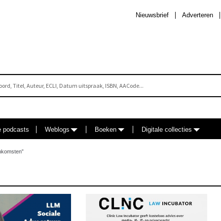
Nieuwsbrief
Adverteren
e podcasts
Weblogs
Boeken
Digitale collecties
enkomsten”